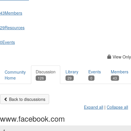
43
Members
29
Resources
0
Events
View Only
Discussion
Library
Events
Members
Community
Home
126
29
0
43
Back to discussions
Expand all
|
Collapse all
www.facebook.com
1.