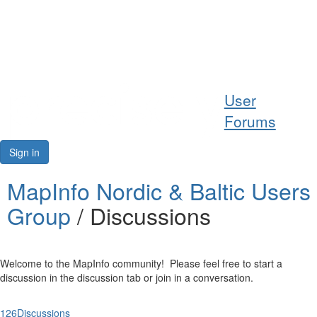
Help
User
Support
Forums
Downloads
Sign in
Forums
MapInfo Nordic & Baltic Users
Group
/ Discussions
Resources
Welcome to the MapInfo community! Please feel free to start a
discussion in the discussion tab or join in a conversation.
126
Discussions