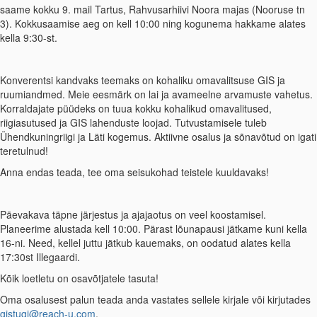
saame kokku 9. mail Tartus, Rahvusarhiivi Noora majas (Nooruse tn
3). Kokkusaamise aeg on kell 10:00 ning kogunema hakkame alates
kella 9:30-st.
Konverentsi kandvaks teemaks on kohaliku omavalitsuse GIS ja
ruumiandmed. Meie eesmärk on lai ja avameelne arvamuste vahetus.
Korraldajate püüdeks on tuua kokku kohalikud omavalitused,
riigiasutused ja GIS lahenduste loojad. Tutvustamisele tuleb
Ühendkuningriigi ja Läti kogemus. Aktiivne osalus ja sõnavõtud on igati
teretulnud!
Anna endas teada, tee oma seisukohad teistele kuuldavaks!
Päevakava täpne järjestus ja ajajaotus on veel koostamisel.
Planeerime alustada kell 10:00. Pärast lõunapausi jätkame kuni kella
16-ni. Need, kellel juttu jätkub kauemaks, on oodatud alates kella
17:30st Illegaardi.
Kõik loetletu on osavõtjatele tasuta!
Oma osalusest palun teada anda vastates sellele kirjale või kirjutades
gistugi@reach-u.com
.